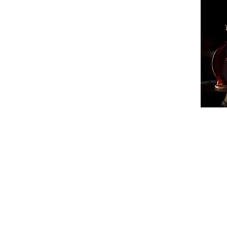
ՔԱՂԱ
ՄԻՋԱ
ՏԱՐԱ
ՏՆՏԵ
ԻՐԱՎՈ
ՍՊՈՐ
ԺԱՄԱ