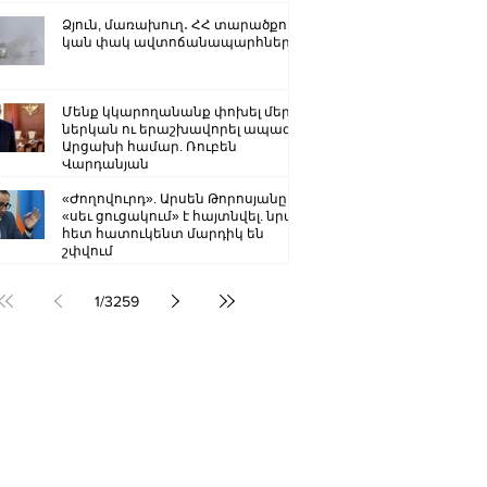
Ձյուն, մառախուղ․ ՀՀ տարածքում
կան փակ ավտոճանապարհներ
Մենք կկարողանանք փոխել մեր
ներկան ու երաշխավորել ապագա
Արցախի համար. Ռուբեն
Վարդանյան
«Ժողովուրդ». Արսեն Թորոսյանը
«սեւ ցուցակում» է հայտնվել. նրա
հետ հատուկենտ մարդիկ են
շփվում
1
/
3259