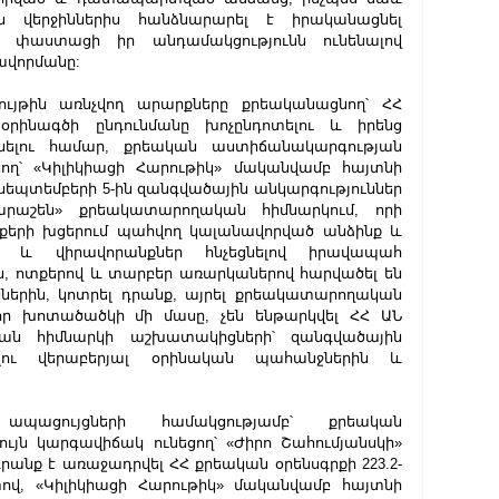
ին վերջիններիս հանձնարարել է իրականացնել 
կ փաստացի իր անդամակցությունն ունենալով 
ավորմանը:
ւյթին առնչվող արարքները քրեականացնող՝ ՀՀ 
րինագծի ընդունմանը խոչընդոտելու և իրենց 
դնելու համար, քրեական աստիճանակարգության 
ող՝ «Կիլիկիացի Հարութիկ» մականվամբ հայտնի 
 սեպտեմբերի 5-ին զանգվածային անկարգություններ 
րաշեն» քրեակատարողական հիմնարկում, որի 
նքերի խցերում պահվող կալանավորված անձինք և 
վ և վիրավորանքներ հնչեցնելով իրավապահ 
ն, ոտքերով և տարբեր առարկաներով հարվածել են 
ներին, կոտրել դրանք, այրել քրեակատարողական 
ր խոտածածկի մի մասը, չեն ենթարկվել ՀՀ ԱՆ 
ան հիմնարկի աշխատակիցների՝ զանգվածային 
ելու վերաբերյալ օրինական պահանջներին և 
ացույցների համակցությամբ՝ քրեական 
յն կարգավիճակ ունեցող՝ «Ժիրո Շահումյանսկի» 
անք է առաջադրվել ՀՀ քրեական օրենսգրքի 223.2-
տով, «Կիլիկիացի Հարութիկ» մականվամբ հայտնի 