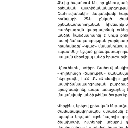
ՔԿ-ից հայտնում են, որ քննությա
քրեական աստիճանակարգության
Շահումյանսկի» մականվամբ հայտն
հունվարի 25-ն ընկած ժամ
քրեակատարողական հիմնարկու
բարձրագույն կարգավիճակ ունեց
անձին հանձնարարել է նույն քր
աստիճանակարգության բարձրագույն
հրահանգել՝ «Կյաժ» մականունով ա
«պատժել» նշված քրեակատարողակ
սակայն վերոնշյալ անձը հրաժարվել
Այնուհետև, «Ժիրո Շահումյանսկ
«Կիլիկիացի Հարութիկ» մականվ
ներգրավել է ՀՀ ԱՆ «Արմավիր» 
աստիճանակարգության բարձրագո
երաշխավորել, ապա առաջարկել է
մականվամբ անձի թեկնածությունը
Վերջինս, կրելով քրեական ենթամշ
ժամանակավորապես ստանձնել է «
այսպես կոչված՝ «զոն նայողի» գո
ծխախոտի, ուտելիքի տեսքով դ
մասնաշենքում պահվող կալանա