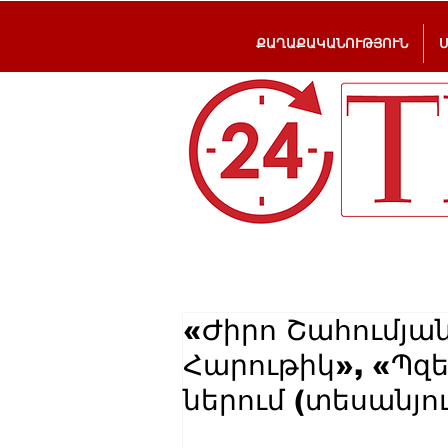
ՔԱՂԱՔԱԿԱՆՈՒԹՅՈՒՆ
«Ժիրո Շահումյան
Հարութիկ», «Պզե
ներում (տեսանյո