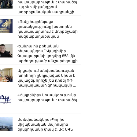
հայտարարություն է տարածել
Լաչինի միջանցքում
ադրբեջանական սադրանքի
վերաբերյալ
«Ուժը հայրենյաց»
կուսակցությունը խստորեն
դատապարտում է Ադրբեջանի
ռազմաքաղաքական
ղեկավարության.
Հանրային քրեական
հետապնդում՝ Վլադիմիր
Գասպարյանի կողմից 858 մլն
արժողությամբ անշարժ գույքի
վատնման..
Արցախում անվտանգության
խորհրդի ընդլայնված նիստ է
կայացել, որոշել են դիմել ՌԴ
խաղաղապահ զորակազմի ...
«Հայրենիք» կուսակցությունը
հայտարարություն է տարածել
Ստեփանակերտ-Գորիս
միջպետական մայրուղին
երկկողմանի փակ է. ԱՀ ՆԳՆ