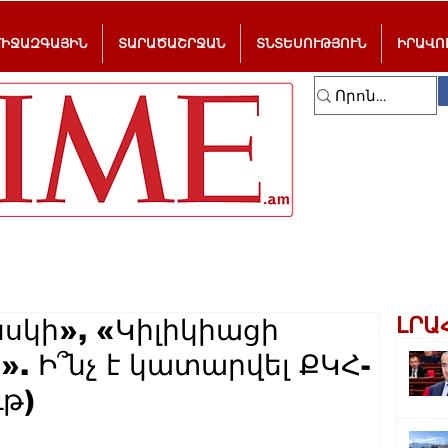
ՄԻՋԱԶԳԱՅԻՆ
ՏԱՐԱԾԱՇՐՋԱՆ
ՏՆՏԵՍՈՒԹՅՈՒՆ
ԻՐԱՎՈ
ԼՐԱ
սկի», «Կիլիկիացի
». Ի՞նչ է կատարվել ՔԿՀ-
ւթ)