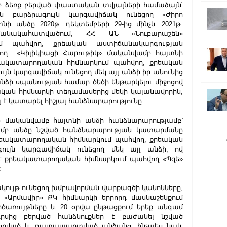
մբ ձեռք բերված փաստական տվյալների համաձայն՝ 
 բարձրագույն կարգավիճակ ունեցող «Ժիրո 
ի անձը 2020թ. դեկտեմբերի 29-ից մինչև 2021թ. 
անակահատվածում, ՀՀ ԱՆ «Նուբարաշեն» 
մ պահվող, քրեական աստիճանակարգության 
ող  «Կիլիկիացի Հարութիկ» մականվամբ հայտնի 
եակատարողական հիմնարկում պահվող, քրեական 
 կարգավիճակ ունեցող մեկ այլ անձի իր անունից 
նձի սպանության համար ծեծի ենթարկելու միջոցով 
ան հիմնարկի տեղամասերից մեկի կալանավորին, 
 է կատարել հիշյալ հանձնարարությունը:
ի» մականվամբ հայտնի անձի հանձնարարությամբ՝ 
ամբ անձը նշված հանձնարարության կատարմանը 
քրեակատարողական հիմնարկում պահվող, քրեական 
ւյն կարգավիճակ ունեցող մեկ այլ անձի, ով 
 քրեակատարողական հիմնարկում պահվող «Պզե» 
:
ակույթ ունեցող խմբավորման վարքագծի կանոնները, 
Արմավիր» ՔԿ հիմնարկի երրորդ մասնաշենքում 
րծառույթները և 20 օրվա ընթացքում երեք անգամ 
րսից բերված հանձնուքներ է բաժանել նշված 
վորված և դատապարտված անձանց, ինչպես նաև 