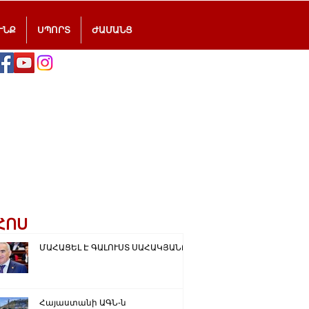
ՒՆՔ
ՍՊՈՐՏ
ԺԱՄԱՆՑ
ՀՈՍ
ՄԱՀԱՑԵԼ Է ԳԱԼՈՒՍՏ ՍԱՀԱԿՅԱՆԸ
Հայաստանի ԱԳՆ-ն