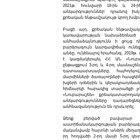
2021թ. հունվարի 18-ին և 24-
անկարգություններ՝ դրանով իս
քրեական ենթամշակույթ կրող խմբ
Բացի այդ, քրեական ենթամշակո
կառավարության նախաձեռնած օ
անհամաձայնությունն ի ցույց 
բարձրագույն կարգավիճակ ունեց
անձը, ունենալով հրահանգ, 2019թ.
է կազմակերպել ՀՀ ԱՆ «Նուբա
ընթացքում 3-րդ և 4-րդ մասնաշե
դատապարտյալները, հայհոյելո
մարմինների ծառայողների հասցեի
խցերի դռներին և կերակրադռնակ
հիմնարկի հարակից տարածքի չո
«Նուբարաշեն» քրեակատարողակ
անկարգությունները դադարեցն
անհնազանդություն են դրսևորել:
Ձեռք բերված բավարար ապ
աստիճանակարգության բարձրագու
մականվամբ հայտնի անձին մեղադր
րդ հոդվածի 2-րդ մասի 5-րդ կե