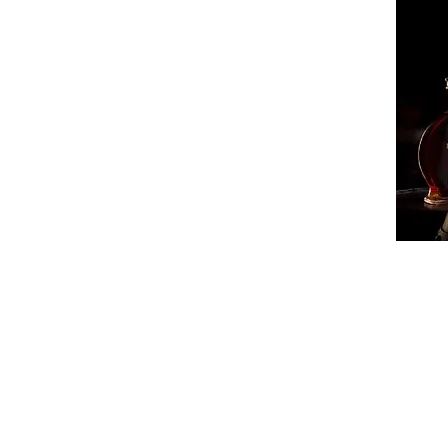
ՔԱՂԱ
ՄԻՋԱ
ՏԱՐԱ
ՏՆՏԵ
ԻՐԱՎՈ
ՍՊՈՐ
ԺԱՄԱ