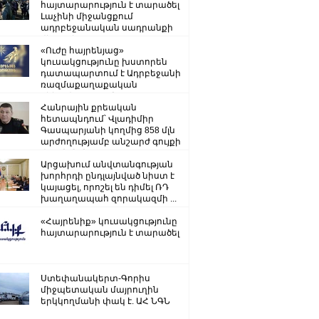
հայտարարություն է տարածել
Լաչինի միջանցքում
ադրբեջանական սադրանքի
վերաբերյալ
«Ուժը հայրենյաց»
կուսակցությունը խստորեն
դատապարտում է Ադրբեջանի
ռազմաքաղաքական
ղեկավարության.
Հանրային քրեական
հետապնդում՝ Վլադիմիր
Գասպարյանի կողմից 858 մլն
արժողությամբ անշարժ գույքի
վատնման..
Արցախում անվտանգության
խորհրդի ընդլայնված նիստ է
կայացել, որոշել են դիմել ՌԴ
խաղաղապահ զորակազմի ...
«Հայրենիք» կուսակցությունը
հայտարարություն է տարածել
Ստեփանակերտ-Գորիս
միջպետական մայրուղին
երկկողմանի փակ է. ԱՀ ՆԳՆ