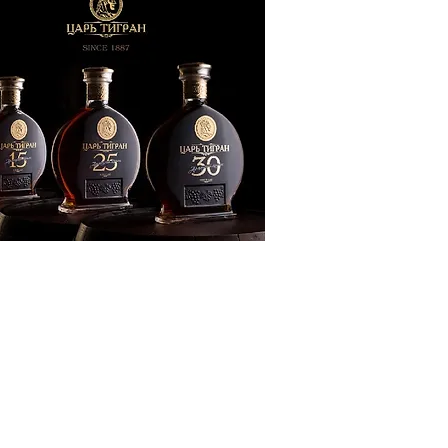
ՔԱԿԱՆՈՒԹՅՈՒՆ
ԶԳԱՅԻՆ
ԾԱՇՐՋԱՆ
ՍՈՒԹՅՈՒՆ
ՒՆՔ
Տ
ՆՑ