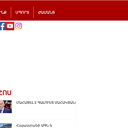
ՒՆՔ
ՍՊՈՐՏ
ԺԱՄԱՆՑ
ՀՈՍ
ՄԱՀԱՑԵԼ Է ԳԱԼՈՒՍՏ ՍԱՀԱԿՅԱՆԸ
Հայաստանի ԱԳՆ-ն