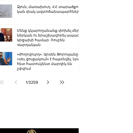
Ձյուն, մառախուղ․ ՀՀ տարածքում
կան փակ ավտոճանապարհներ
Մենք կկարողանանք փոխել մեր
ներկան ու երաշխավորել ապագա
Արցախի համար. Ռուբեն
Վարդանյան
«Ժողովուրդ». Արսեն Թորոսյանը
«սեւ ցուցակում» է հայտնվել. նրա
հետ հատուկենտ մարդիկ են
շփվում
1
/
3259