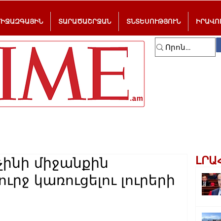
ՄԻՋԱԶԳԱՅԻՆ
ՏԱՐԱԾԱՇՐՋԱՆ
ՏՆՏԵՍՈՒԹՅՈՒՆ
ԻՐԱՎՈ
ԼՐԱ
ինի միջանքին
րջ կառուցելու լուրերի