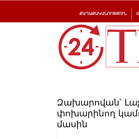
ՔԱՂԱՔԱԿԱՆՈՒԹՅՈՒՆ
Զախարովան՝ Լաչ
փոխարինող կամու
մասին