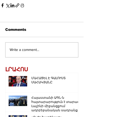
Comments
Write a comment...
ԼՐԱՀՈՍ
ՄԱՀԱՑԵԼ Է ԳԱԼՈՒՍՏ
ՍԱՀԱԿՅԱՆԸ
Հայաստանի ԱԳՆ-ն
հայտարարություն է տարածել
Լաչինի միջանցքում
ադրբեջանական սադրանքի
վերաբերյալ