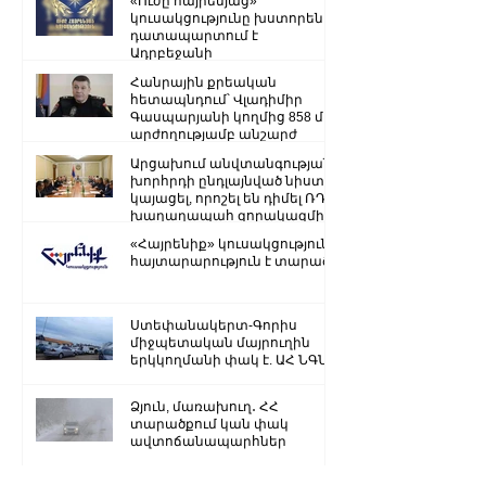
«Ուժը հայրենյաց»
կուսակցությունը խստորեն
դատապարտում է
Ադրբեջանի
ռազմաքաղաքական
Հանրային քրեական
ղեկավարության.
հետապնդում՝ Վլադիմիր
Գասպարյանի կողմից 858 մլն
արժողությամբ անշարժ
գույքի վատնման..
Արցախում անվտանգության
խորհրդի ընդլայնված նիստ է
կայացել, որոշել են դիմել ՌԴ
խաղաղապահ զորակազմի ...
«Հայրենիք» կուսակցությունը
հայտարարություն է տարածել
Ստեփանակերտ-Գորիս
միջպետական մայրուղին
երկկողմանի փակ է. ԱՀ ՆԳՆ
Ձյուն, մառախուղ․ ՀՀ
տարածքում կան փակ
ավտոճանապարհներ