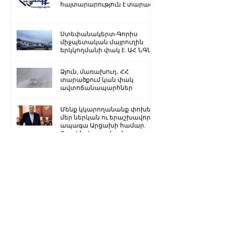
հայտարարություն է տարածել
Ստեփանակերտ-Գորիս
միջպետական մայրուղին
երկկողմանի փակ է. ԱՀ ՆԳՆ
Ձյուն, մառախուղ․ ՀՀ
տարածքում կան փակ
ավտոճանապարհներ
Մենք կկարողանանք փոխել
մեր ներկան ու երաշխավորել
ապագա Արցախի համար.
Ռուբեն Վարդանյան
«Ժողովուրդ». Արսեն
Թորոսյանը «սեւ ցուցակում» է
հայտնվել. նրա հետ
հատուկենտ մարդիկ են
շփվում
1
/
3259