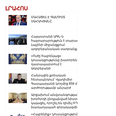
ԼՐԱՀՈՍ
ՄԱՀԱՑԵԼ Է ԳԱԼՈՒՍՏ
ՍԱՀԱԿՅԱՆԸ
Հայաստանի ԱԳՆ-ն
հայտարարություն է տարածել
Լաչինի միջանցքում
ադրբեջանական սադրանքի
վերաբերյալ
«Ուժը հայրենյաց»
կուսակցությունը խստորեն
դատապարտում է
Ադրբեջանի
ռազմաքաղաքական
Հանրային քրեական
ղեկավարության.
հետապնդում՝ Վլադիմիր
Գասպարյանի կողմից 858 մլն
արժողությամբ անշարժ
գույքի վատնման..
Արցախում անվտանգության
խորհրդի ընդլայնված նիստ է
կայացել, որոշել են դիմել ՌԴ
խաղաղապահ զորակազմի ...
«Հայրենիք» կուսակցությունը