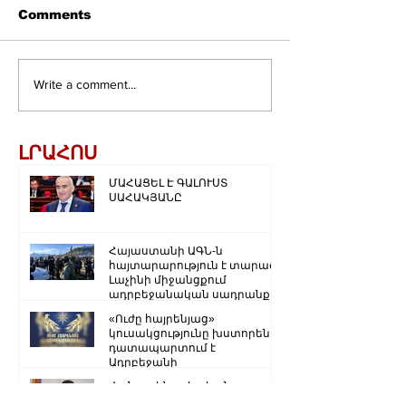
Comments
Write a comment...
ԼՐԱՀՈՍ
ՄԱՀԱՑԵԼ Է ԳԱԼՈՒՍՏ
ՍԱՀԱԿՅԱՆԸ
Հայաստանի ԱԳՆ-ն
հայտարարություն է տարածել
Լաչինի միջանցքում
ադրբեջանական սադրանքի
վերաբերյալ
«Ուժը հայրենյաց»
կուսակցությունը խստորեն
դատապարտում է
Ադրբեջանի
ռազմաքաղաքական
Հանրային քրեական
ղեկավարության.
հետապնդում՝ Վլադիմիր