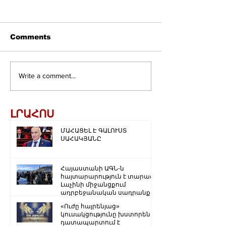
Comments
Write a comment...
ԼՐԱՀՈՍ
ՄԱՀԱՑԵԼ Է ԳԱԼՈՒՍՏ
ՍԱՀԱԿՅԱՆԸ
Հայաստանի ԱԳՆ-ն
հայտարարություն է տարածել
Լաչինի միջանցքում
ադրբեջանական սադրանքի
վերաբերյալ
«Ուժը հայրենյաց»
կուսակցությունը խստորեն
դատապարտում է