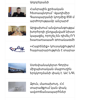
Ադրբեջանի
ռազմաքաղաքական
Հանրային քրեական
ղեկավարության.
հետապնդում՝ Վլադիմիր
Գասպարյանի կողմից 858 մլն
արժողությամբ անշարժ
գույքի վատնման..
Արցախում անվտանգության
խորհրդի ընդլայնված նիստ է
կայացել, որոշել են դիմել ՌԴ
խաղաղապահ զորակազմի ...
«Հայրենիք» կուսակցությունը
հայտարարություն է տարածել
Ստեփանակերտ-Գորիս
միջպետական մայրուղին
երկկողմանի փակ է. ԱՀ ՆԳՆ
Ձյուն, մառախուղ․ ՀՀ
տարածքում կան փակ
ավտոճանապարհներ
Մենք կկարողանանք փոխել
մեր ներկան ու երաշխավորել
ապագա Արցախի համար.