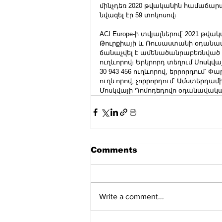
մինչդեռ 2020 թվականին համաճարա
նվազել էր 59 տոկոսով։
ACI Europe-ի տվյալներով՝ 2021 թվ
Թուրքիայի և Ռուսաստանի օդանա
ճանաչվել է ամենածանրաբեռնված օ
ուղևորով։ Երկրորդ տեղում Մոսկվ
30 943 456 ուղևորով, երրորդում՝ Փ
ուղևորով, չորրորդում՝ Ամստերդամ
Մոսկվայի Դոմոդեդովո օդանավակայա
Comments
Write a comment...