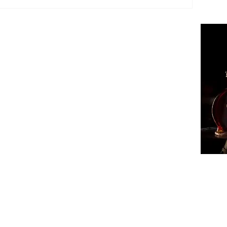
ՔԱՂԱ
ՄԻՋԱ
ՏԱՐԱ
ՏՆՏԵ
ԻՐԱՎՈ
ՍՊՈՐ