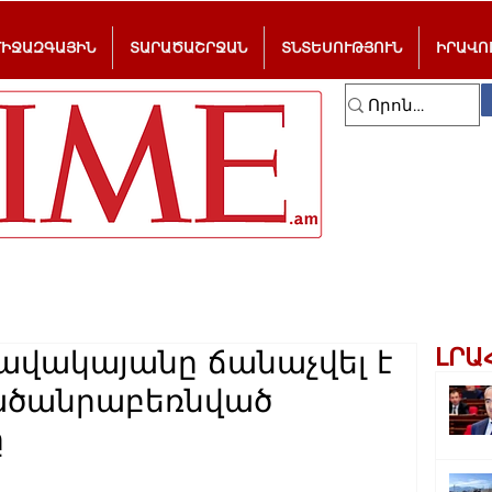
ՄԻՋԱԶԳԱՅԻՆ
ՏԱՐԱԾԱՇՐՋԱՆ
ՏՆՏԵՍՈՒԹՅՈՒՆ
ԻՐԱՎՈ
ԼՐԱ
ավակայանը ճանաչվել է
ածանրաբեռնված
ը