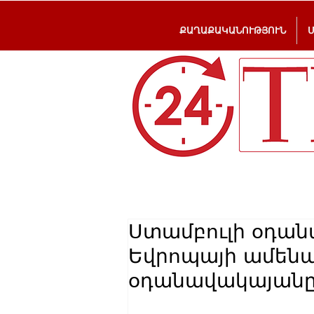
ՔԱՂԱՔԱԿԱՆՈՒԹՅՈՒՆ
Ստամբուլի օդան
Եվրոպայի ամեն
օդանավակայան