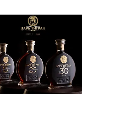
ՔԱԿԱՆՈՒԹՅՈՒՆ
ԶԳԱՅԻՆ
ԾԱՇՐՋԱՆ
ՍՈՒԹՅՈՒՆ
ՒՆՔ
Տ