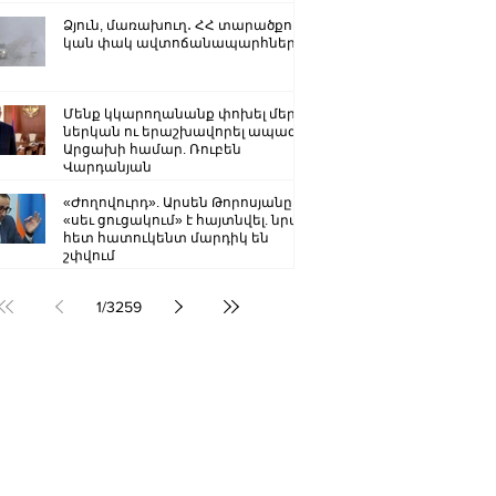
Ձյուն, մառախուղ․ ՀՀ տարածքում
կան փակ ավտոճանապարհներ
Մենք կկարողանանք փոխել մեր
ներկան ու երաշխավորել ապագա
Արցախի համար. Ռուբեն
Վարդանյան
«Ժողովուրդ». Արսեն Թորոսյանը
«սեւ ցուցակում» է հայտնվել. նրա
հետ հատուկենտ մարդիկ են
շփվում
1
/
3259