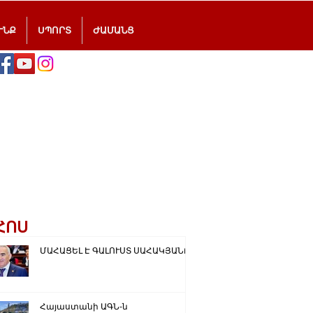
ՒՆՔ
ՍՊՈՐՏ
ԺԱՄԱՆՑ
ՀՈՍ
ՄԱՀԱՑԵԼ Է ԳԱԼՈՒՍՏ ՍԱՀԱԿՅԱՆԸ
Հայաստանի ԱԳՆ-ն