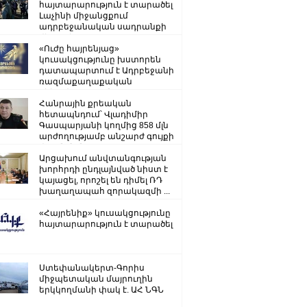
հայտարարություն է տարածել
Լաչինի միջանցքում
ադրբեջանական սադրանքի
վերաբերյալ
«Ուժը հայրենյաց»
կուսակցությունը խստորեն
դատապարտում է Ադրբեջանի
ռազմաքաղաքական
ղեկավարության.
Հանրային քրեական
հետապնդում՝ Վլադիմիր
Գասպարյանի կողմից 858 մլն
արժողությամբ անշարժ գույքի
վատնման..
Արցախում անվտանգության
խորհրդի ընդլայնված նիստ է
կայացել, որոշել են դիմել ՌԴ
խաղաղապահ զորակազմի ...
«Հայրենիք» կուսակցությունը
հայտարարություն է տարածել
Ստեփանակերտ-Գորիս
միջպետական մայրուղին
երկկողմանի փակ է. ԱՀ ՆԳՆ