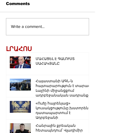
Comments
Write a comment...
ԼՐԱՀՈՍ
ՄԱՀԱՑԵԼ Է ԳԱԼՈՒՍՏ
ՍԱՀԱԿՅԱՆԸ
Հայաստանի ԱԳՆ-ն
հայտարարություն է տարածել
Լաչինի միջանցքում
ադրբեջանական սադրանքի
վերաբերյալ
«Ուժը հայրենյաց»
կուսակցությունը խստորեն
դատապարտում է
Ադրբեջանի
ռազմաքաղաքական
Հանրային քրեական
ղեկավարության.
հետապնդում՝ Վլադիմիր