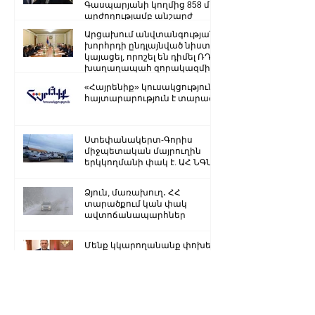
Գասպարյանի կողմից 858 մլն
արժողությամբ անշարժ
գույքի վատնման..
Արցախում անվտանգության
խորհրդի ընդլայնված նիստ է
կայացել, որոշել են դիմել ՌԴ
խաղաղապահ զորակազմի ...
«Հայրենիք» կուսակցությունը
հայտարարություն է տարածել
Ստեփանակերտ-Գորիս
միջպետական մայրուղին
երկկողմանի փակ է. ԱՀ ՆԳՆ
Ձյուն, մառախուղ․ ՀՀ
տարածքում կան փակ
ավտոճանապարհներ
Մենք կկարողանանք փոխել
մեր ներկան ու երաշխավորել
ապագա Արցախի համար.
Ռուբեն Վարդանյան
«Ժողովուրդ». Արսեն
Թորոսյանը «սեւ ցուցակում» է