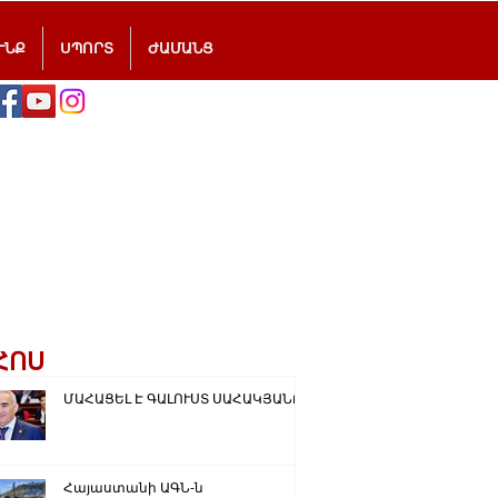
ՒՆՔ
ՍՊՈՐՏ
ԺԱՄԱՆՑ
ՀՈՍ
ՄԱՀԱՑԵԼ Է ԳԱԼՈՒՍՏ ՍԱՀԱԿՅԱՆԸ
Հայաստանի ԱԳՆ-ն