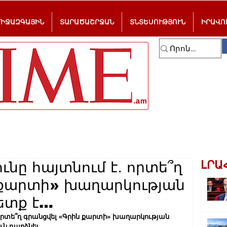
ՄԻՋԱԶԳԱՅԻՆ
ՏԱՐԱԾԱՇՐՋԱՆ
ՏՆՏԵՍՈՒԹՅՈՒՆ
ԻՐԱՎՈ
ԼՐԱ
նը հայտնում է․ որտե՞ղ
 քարտի» խաղարկության
ետք է…
որտե՞ղ գրանցվել «Գրին քարտի» խաղարկության 
ւն դարձնել