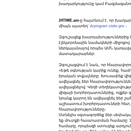
խաղարկությունը կամ Բազմազանու
24TIME.am-
ը հայտնում է, որ խաղա
միայն այստեղ՝ 
dvprogram.state.gov
 ։
Զգուշացեք խարդախություններից և
էլեկտրոնային նամակների միջոցով 
ներկայանալով որպես ԱՄՆ կառավ
մատակարարներ:
Զգուշացվում է նաև, որ հնարավորու
«Եթե ​​օգնության կարիք ունեք, համ
իրական տվյալները: Խուսափեք վիզ
ավելացնել ձեր հնարավորություններ
ավելացնելով: Կեղծ տեղեկատվությ
վիզայի խորհրդատուներից, ովքեր գո
նրանք կարող են ավելացնել ձեր շա
աշխատում խորհրդատուների հետ, և
հնարավորությունները։
Մտնելիս օգտագործեք ձեր սեփական
եք մուտքի հաստատման համարը: 
համարը, որպեսզի ստուգեք արդյուն