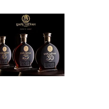
ՔԱԿԱՆՈՒԹՅՈՒՆ
ԶԳԱՅԻՆ
ԾԱՇՐՋԱՆ
ՍՈՒԹՅՈՒՆ
ՒՆՔ
Տ