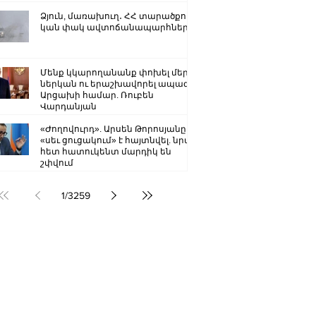
Ձյուն, մառախուղ․ ՀՀ տարածքում
կան փակ ավտոճանապարհներ
Մենք կկարողանանք փոխել մեր
ներկան ու երաշխավորել ապագա
Արցախի համար. Ռուբեն
Վարդանյան
«Ժողովուրդ». Արսեն Թորոսյանը
«սեւ ցուցակում» է հայտնվել. նրա
հետ հատուկենտ մարդիկ են
շփվում
1
/
3259