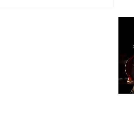
ՔԱՂԱ
ՄԻՋԱ
ՏԱՐԱ
ՏՆՏԵ
ԻՐԱՎՈ
ՍՊՈՐ