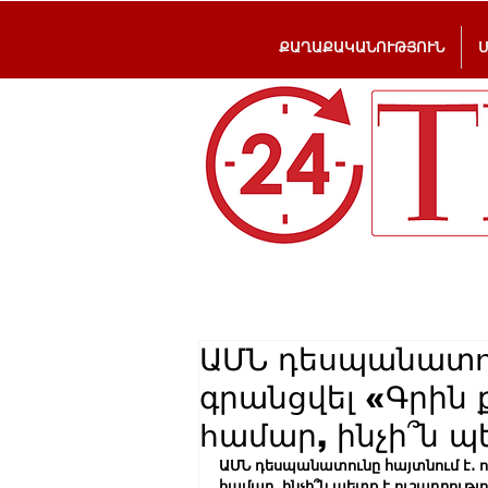
ՔԱՂԱՔԱԿԱՆՈՒԹՅՈՒՆ
ԱՄՆ դեսպանատու
գրանցվել «Գրին
համար, ինչի՞ն պ
ԱՄՆ դեսպանատունը հայտնում է․ 
համար, ինչի՞ն պետք է ուշադրությո