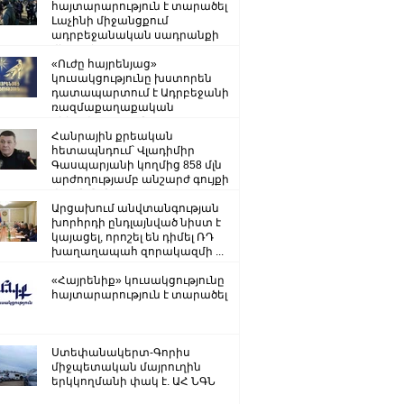
հայտարարություն է տարածել
Լաչինի միջանցքում
ադրբեջանական սադրանքի
վերաբերյալ
«Ուժը հայրենյաց»
կուսակցությունը խստորեն
դատապարտում է Ադրբեջանի
ռազմաքաղաքական
ղեկավարության.
Հանրային քրեական
հետապնդում՝ Վլադիմիր
Գասպարյանի կողմից 858 մլն
արժողությամբ անշարժ գույքի
վատնման..
Արցախում անվտանգության
խորհրդի ընդլայնված նիստ է
կայացել, որոշել են դիմել ՌԴ
խաղաղապահ զորակազմի ...
«Հայրենիք» կուսակցությունը
հայտարարություն է տարածել
Ստեփանակերտ-Գորիս
միջպետական մայրուղին
երկկողմանի փակ է. ԱՀ ՆԳՆ