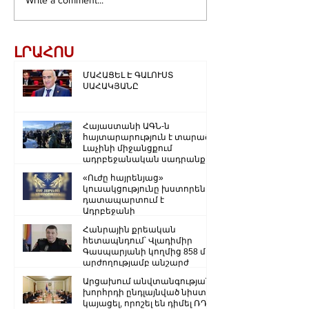
Write a comment...
ԼՐԱՀՈՍ
ՄԱՀԱՑԵԼ Է ԳԱԼՈՒՍՏ
ՍԱՀԱԿՅԱՆԸ
Հայաստանի ԱԳՆ-ն
հայտարարություն է տարածել
Լաչինի միջանցքում
ադրբեջանական սադրանքի
վերաբերյալ
«Ուժը հայրենյաց»
կուսակցությունը խստորեն
դատապարտում է
Ադրբեջանի
ռազմաքաղաքական
Հանրային քրեական
ղեկավարության.
հետապնդում՝ Վլադիմիր
Գասպարյանի կողմից 858 մլն
արժողությամբ անշարժ
գույքի վատնման..
Արցախում անվտանգության
խորհրդի ընդլայնված նիստ է
կայացել, որոշել են դիմել ՌԴ