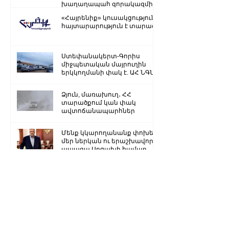
խաղաղապահ զորակազմի ...
«Հայրենիք» կուսակցությունը
հայտարարություն է տարածել
Ստեփանակերտ-Գորիս
միջպետական մայրուղին
երկկողմանի փակ է. ԱՀ ՆԳՆ
Ձյուն, մառախուղ․ ՀՀ
տարածքում կան փակ
ավտոճանապարհներ
Մենք կկարողանանք փոխել
մեր ներկան ու երաշխավորել
ապագա Արցախի համար.
Ռուբեն Վարդանյան
«Ժողովուրդ». Արսեն
Թորոսյանը «սեւ ցուցակում» է
հայտնվել. նրա հետ
հատուկենտ մարդիկ են
շփվում
1
/
3259