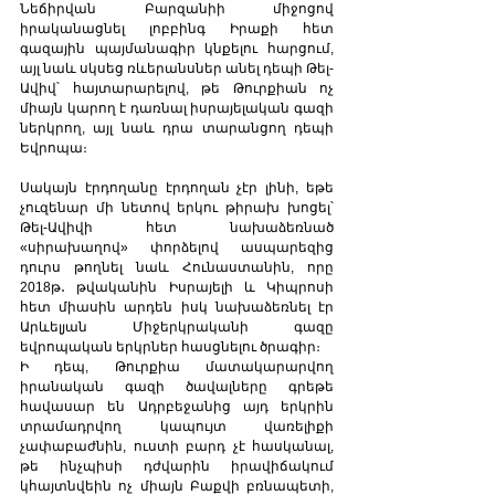
Նեճիրվան Բարզանիի միջոցով 
իրականացնել լոբբինգ Իրաքի հետ 
գազային պայմանագիր կնքելու հարցում, 
այլ նաև սկսեց ռևերանսներ անել դեպի Թել-
Ավիվ՝ հայտարարելով, թե Թուրքիան ոչ 
միայն կարող է դառնալ իսրայելական գազի 
ներկրող, այլ նաև դրա տարանցող դեպի 
Եվրոպա։  
Սակայն էրդողանը էրդողան չէր լինի, եթե 
չուզենար մի նետով երկու թիրախ խոցել՝ 
Թել-Ավիվի հետ նախաձեռնած 
«սիրախաղով» փորձելով ասպարեզից 
դուրս թողնել նաև Հունաստանին, որը 
2018թ․ թվականին Իսրայելի և Կիպրոսի 
հետ միասին արդեն իսկ նախաձեռնել էր 
Արևելյան Միջերկրականի գազը 
եվրոպական երկրներ հասցնելու ծրագիր։  
Ի դեպ, Թուրքիա մատակարարվող 
իրանական գազի ծավալները գրեթե 
հավասար են Ադրբեջանից այդ երկրին 
տրամադրվող կապույտ վառելիքի 
չափաբաժնին, ուստի բարդ չէ հասկանալ, 
թե ինչպիսի դժվարին իրավիճակում 
կհայտնվեին ոչ միայն Բաքվի բռնապետի, 