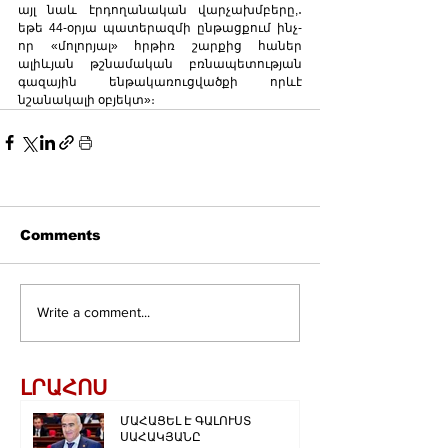
այլ նաև էրդողանական վարչախմբերը,․ 
եթե 44-օրյա պատերազմի ընթացքում ինչ-
որ «մոլորյալ» հրթիռ շարքից հաներ 
ալիևյան թշնամական բռնապետության 
գազային ենթակառուցվածքի որևէ 
նշանակալի օբյեկտ»։  
Comments
Write a comment...
ԼՐԱՀՈՍ
ՄԱՀԱՑԵԼ Է ԳԱԼՈՒՍՏ
ՍԱՀԱԿՅԱՆԸ