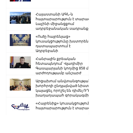
Հայաստանի ԱԳՆ-ն
հայտարարություն է տարածել
Լաչինի միջանցքում
ադրբեջանական սադրանքի
վերաբերյալ
«Ուժը հայրենյաց»
կուսակցությունը խստորեն
դատապարտում է
Ադրբեջանի
ռազմաքաղաքական
Հանրային քրեական
ղեկավարության.
հետապնդում՝ Վլադիմիր
Գասպարյանի կողմից 858 մլն
արժողությամբ անշարժ
գույքի վատնման..
Արցախում անվտանգության
խորհրդի ընդլայնված նիստ է
կայացել, որոշել են դիմել ՌԴ
խաղաղապահ զորակազմի ...
«Հայրենիք» կուսակցությունը
հայտարարություն է տարածել
Ստեփանակերտ-Գորիս
միջպետական մայրուղին