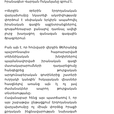
Իրանագետ Վարդան Ոսկանյանը գրում է․
«Վերջին օրերին էրդողանական 
վարչախումբը նկատելի ակտիվությամբ 
փորձում է սեփական երկիրն ապահովել 
իրանական գազին այլընտրանքներով, 
զուգահեռաբար ջանալով դառնալ ավելի 
լուրջ խաղացող զանազան գազային 
ծրագրերում։ 
Բան այն է, որ հունվարի վերջին Թեհրանից 
պաշտոնապես հայտարարված 
տեխնիկական խնդիրներով 
պայմանավորված իրանական գազի 
մատակարարումների դադարեցումը 
հանգեցրեց թուրքական 
արդյունաբերական գոտիներից շատերի 
ուղղակի կանգին՝ հսկայական վնասներ 
հասցնելով առանց այն էլ ոչ լավ 
ժամանակներ ապրող թուրքական 
տնտեսությանը։
Հավանաբար հենց այս պատճառով է, որ 
այս շաբաթվա ընթացքում էրդողանական 
վարչախումբը ոչ միայն փորձեց Իրաքի 
քրդական ինքնավարության նախագահ 