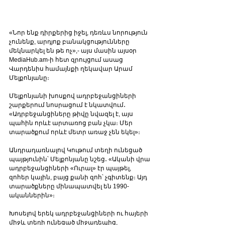
«Նոր ենք դիրքերից իջել, դեռևս նորություն 
չունենք, արդյոք բանակցությունները 
մեկնարկել են թե ոչ»,- այս մասին այսօր 
MediaHub.am-ի հետ զրույցում ասաց 
Վարդենիս համայնքի ղեկավար Արամ 
Մելքոնյանը։ 
Մելքոնյանի խոսքով ադրբեջանցիների 
շարքերում նոսրացում է նկատվում․ 
«Ադրբեջանցիները թիվը նվազել է, այս 
պահին որևէ արտառոց բան չկա։ Մեր 
տարածքում որևէ մետր առաջ չեն եկել»։
Անդրադառնալով Կութում տեղի ունեցած 
պայթյունին՝ Մելքոնյանը նշեց․ «Ականի վրա 
ադրբեջանցիների «Ուրալ» էր պայթել, 
զոհեր կային, բայց քանի զոհ՝ չգիտենք։ Այդ 
տարածքները մինապատվել են 1990-
ականներին»։ 
Խոսելով երեկ ադրբեջանցիների ու հայերի 
միջև տեղի ունեցած միջադեպից, 