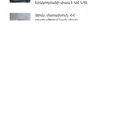
երկկողմանի փակ է. ԱՀ ՆԳՆ
Ձյուն, մառախուղ․ ՀՀ
տարածքում կան փակ
ավտոճանապարհներ
Մենք կկարողանանք փոխել
մեր ներկան ու երաշխավորել
ապագա Արցախի համար.
Ռուբեն Վարդանյան
«Ժողովուրդ». Արսեն
Թորոսյանը «սեւ ցուցակում» է
հայտնվել. նրա հետ
հատուկենտ մարդիկ են
շփվում
1
/
3259