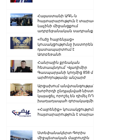
Հայաստանի ԱԳՆ-ն
հայտարարություն է տարածել
Լաչինի միջանցքում
ադրբեջանական սադրանքի
վերաբերյալ
«Ուժը հայրենյաց»
կուսակցությունը խստորեն
դատապարտում է
Ադրբեջանի
ռազմաքաղաքական
Հանրային քրեական
ղեկավարության.
հետապնդում՝ Վլադիմիր
Գասպարյանի կողմից 858 մլն
արժողությամբ անշարժ
գույքի վատնման..
Արցախում անվտանգության
խորհրդի ընդլայնված նիստ է
կայացել, որոշել են դիմել ՌԴ
խաղաղապահ զորակազմի ...
«Հայրենիք» կուսակցությունը
հայտարարություն է տարածել
Ստեփանակերտ-Գորիս
միջպետական մայրուղին