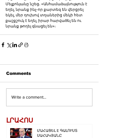
Մելքոնյանը նշեց․ «Անհամաձայնություն է 
եղել, նրանք ինչ-որ քարտեզ են վերցրել 
եկել, մեր դուխով տղաներից մեկի հետ 
քաշքշուկ է եղել, իրար հարվածել են ու 
նրանք թողել գնացել են»։
Comments
Write a comment...
ԼՐԱՀՈՍ
ՄԱՀԱՑԵԼ Է ԳԱԼՈՒՍՏ
ՍԱՀԱԿՅԱՆԸ