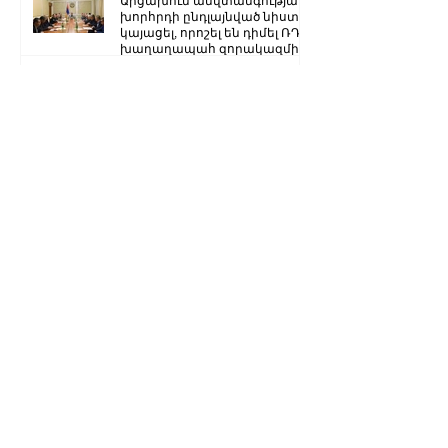
Արցախում անվտանգության
խորհրդի ընդլայնված նիստ է
կայացել, որոշել են դիմել ՌԴ
խաղաղապահ զորակազմի ...
«Հայրենիք» կուսակցությունը
հայտարարություն է տարածել
Ստեփանակերտ-Գորիս
միջպետական մայրուղին
երկկողմանի փակ է. ԱՀ ՆԳՆ
Ձյուն, մառախուղ․ ՀՀ
տարածքում կան փակ
ավտոճանապարհներ
Մենք կկարողանանք փոխել
մեր ներկան ու երաշխավորել
ապագա Արցախի համար.
Ռուբեն Վարդանյան
«Ժողովուրդ». Արսեն
Թորոսյանը «սեւ ցուցակում» է
հայտնվել. նրա հետ
հատուկենտ մարդիկ են
շփվում