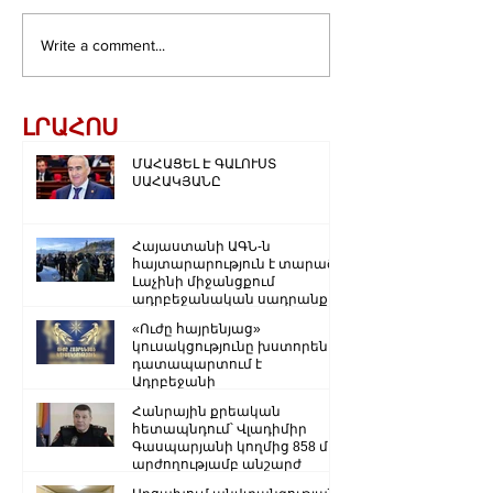
Write a comment...
ԼՐԱՀՈՍ
ՄԱՀԱՑԵԼ Է ԳԱԼՈՒՍՏ
ՍԱՀԱԿՅԱՆԸ
Հայաստանի ԱԳՆ-ն
հայտարարություն է տարածել
Լաչինի միջանցքում
ադրբեջանական սադրանքի
վերաբերյալ
«Ուժը հայրենյաց»
կուսակցությունը խստորեն
դատապարտում է
Ադրբեջանի
ռազմաքաղաքական
Հանրային քրեական
ղեկավարության.
հետապնդում՝ Վլադիմիր
Գասպարյանի կողմից 858 մլն
արժողությամբ անշարժ
գույքի վատնման..