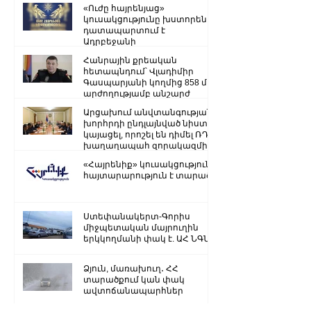
վերաբերյալ
«Ուժը հայրենյաց»
կուսակցությունը խստորեն
դատապարտում է
Ադրբեջանի
ռազմաքաղաքական
Հանրային քրեական
ղեկավարության.
հետապնդում՝ Վլադիմիր
Գասպարյանի կողմից 858 մլն
արժողությամբ անշարժ
գույքի վատնման..
Արցախում անվտանգության
խորհրդի ընդլայնված նիստ է
կայացել, որոշել են դիմել ՌԴ
խաղաղապահ զորակազմի ...
«Հայրենիք» կուսակցությունը
հայտարարություն է տարածել
Ստեփանակերտ-Գորիս
միջպետական մայրուղին
երկկողմանի փակ է. ԱՀ ՆԳՆ
Ձյուն, մառախուղ․ ՀՀ
տարածքում կան փակ
ավտոճանապարհներ