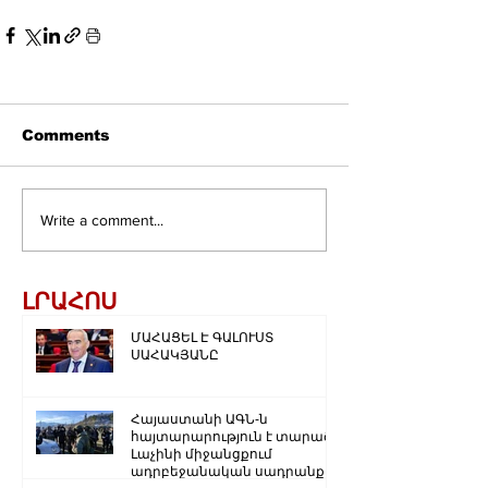
Comments
Write a comment...
ԼՐԱՀՈՍ
ՄԱՀԱՑԵԼ Է ԳԱԼՈՒՍՏ
ՍԱՀԱԿՅԱՆԸ
Հայաստանի ԱԳՆ-ն
հայտարարություն է տարածել
Լաչինի միջանցքում
ադրբեջանական սադրանքի